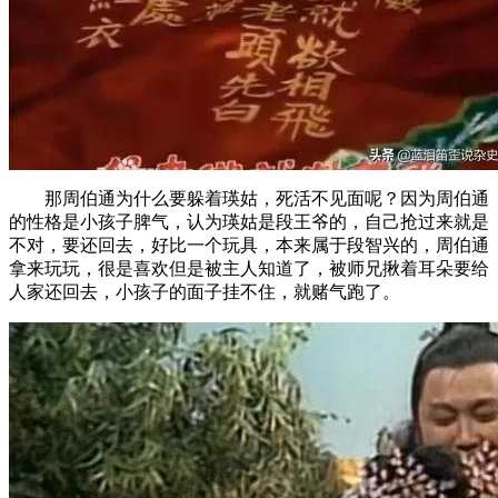
那周伯通为什么要躲着瑛姑，死活不见面呢？因为周伯通
的性格是小孩子脾气，认为瑛姑是段王爷的，自己抢过来就是
不对，要还回去，好比一个玩具，本来属于段智兴的，周伯通
拿来玩玩，很是喜欢但是被主人知道了，被师兄揪着耳朵要给
人家还回去，小孩子的面子挂不住，就赌气跑了。