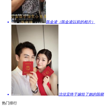
​陈金凌（陈金凌以前的相片）
​沈佳宜终于嫁给了她的陈晓
热门排行