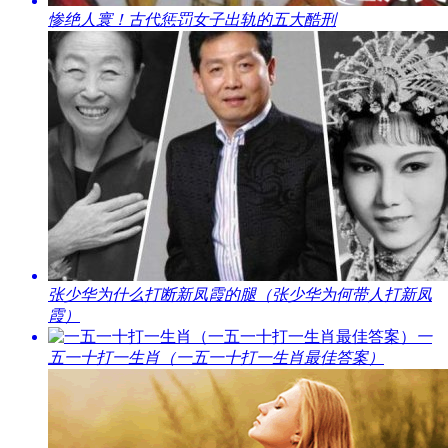
​惨绝人寰！古代惩罚女子出轨的五大酷刑
​张少华为什么打断新凤霞的腿（张少华为何带人打新凤
霞）
​一
五一十打一生肖（一五一十打一生肖最佳答案）