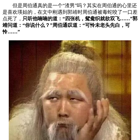
但是周伯通真的是一个“渣男”吗？其实在周伯通的心里还
是喜欢瑛姑的，在文中刚遇到郭靖时周伯通被毒蛇咬了一口差
点死了，
只听他喃喃的道：“四张机，鸳鸯织就欲双飞……”郭
靖问道：“你说什么？”周伯通叹道：“可怜未老头先白，可
怜……”