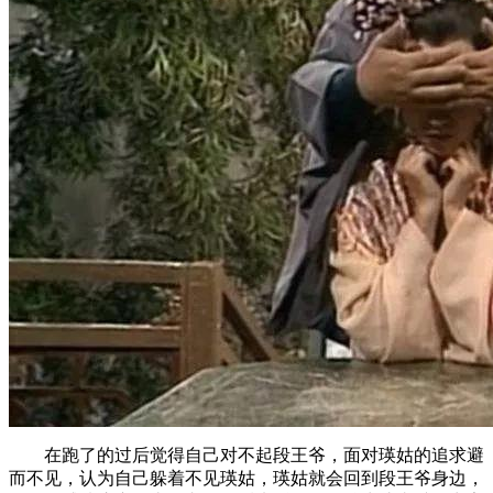
在跑了的过后觉得自己对不起段王爷，面对瑛姑的追求避
而不见，认为自己躲着不见瑛姑，瑛姑就会回到段王爷身边，