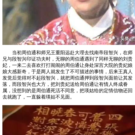
当初周伯通和师兄王重阳远赴大理去找南帝段智兴，在师
兄与段智兴印证功夫时，无聊的周伯通遇到了同样无聊的刘贵
妃，一来二去喜欢打打闹闹的周伯通让身处深宫大院的贵妃娘
娘大感新奇，于是两人就发生了不可描述的事情，后来王真人
发觉后觉得对不起段智兴，就把周伯通押到段智兴面前让其发
落，而段智兴也大方，把刘贵妃送给周伯通让有情人终成眷
属，没想到的是周伯通死活不同意，把瑛姑给的定情信物还回
去就跑了，一直躲着瑛姑不见面。