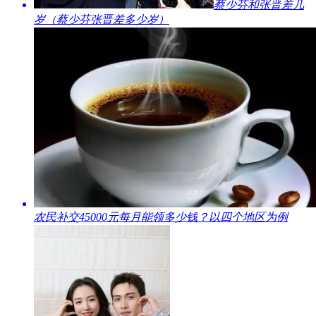
​蔡少芬和张晋差几
岁（蔡少芬张晋差多少岁）
​农民补交45000元每月能领多少钱？以四个地区为例