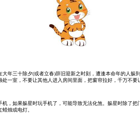
在大年三十除夕(或者立春)辞旧迎新之时刻，遭逢本命年的人躲
独处一室，不要让其他人进入房间里面，把窗帘拉好，千万不要
手机，如果躲星时玩手机了，可能导致无法化煞。躲星时除了把
红蜡烛或电灯。