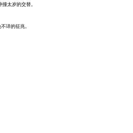
冲撞太岁的交替。
免不详的征兆。