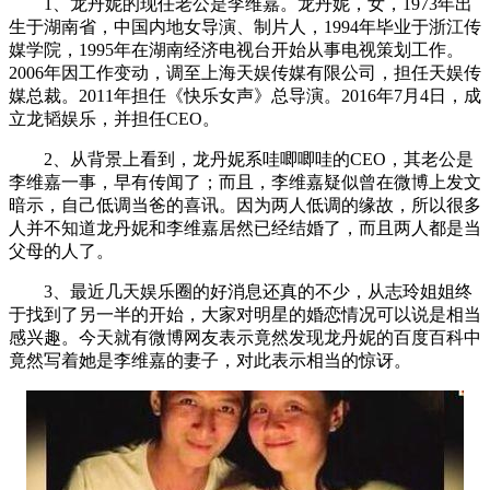
1、龙丹妮的现任老公是李维嘉。龙丹妮，女，1973年出
生于湖南省，中国内地女导演、制片人，1994年毕业于浙江传
媒学院，1995年在湖南经济电视台开始从事电视策划工作。
2006年因工作变动，调至上海天娱传媒有限公司，担任天娱传
媒总裁。2011年担任《快乐女声》总导演。2016年7月4日，成
立龙韬娱乐，并担任CEO。
2、从背景上看到，龙丹妮系哇唧唧哇的CEO，其老公是
李维嘉一事，早有传闻了；而且，李维嘉疑似曾在微博上发文
暗示，自己低调当爸的喜讯。因为两人低调的缘故，所以很多
人并不知道龙丹妮和李维嘉居然已经结婚了，而且两人都是当
父母的人了。
3、最近几天娱乐圈的好消息还真的不少，从志玲姐姐终
于找到了另一半的开始，大家对明星的婚恋情况可以说是相当
感兴趣。今天就有微博网友表示竟然发现龙丹妮的百度百科中
竟然写着她是李维嘉的妻子，对此表示相当的惊讶。