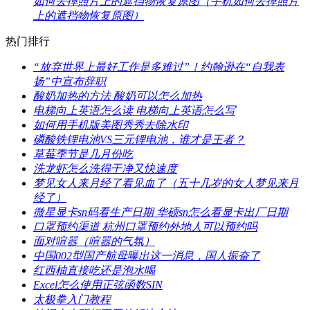
​如何去掉照片上的遮挡物恢复原图（手机如何去掉照片
上的遮挡物恢复原图）
热门排行
​“放弃世界上最好工作是多难过”！约翰逊在“自我表
扬”中宣布辞职
​酸奶加热的方法 酸奶可以怎么加热
​电梯向上英语怎么读 电梯向上英语怎么写
如何用手机版美图秀秀去除水印
​磷酸铁锂电池VS三元锂电池，谁才是王者？
​草莓季节是几月份吃
​洗龙虾怎么洗得干净又快速度
​梦见女人来月经了看见血了（五十几岁的女人梦见来月
经了）
​微星显卡sn码看生产日期 华硕sn怎么看显卡出厂日期
​口罩预约渠道 杭州口罩预约外地人可以预约吗
​面对喧嚣（喧嚣的气氛）
​中国002型国产航母曝出这一消息，国人振奋了
​红西柚直接吃还是泡水喝
​Excel怎么使用正弦函数SIN
太极拳入门教程