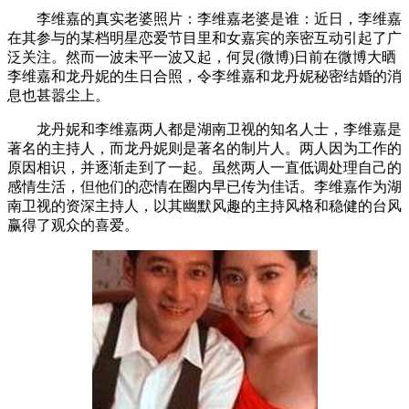
李维嘉的真实老婆照片：李维嘉老婆是谁：近日，李维嘉
在其参与的某档明星恋爱节目里和女嘉宾的亲密互动引起了广
泛关注。然而一波未平一波又起，何炅(微博)日前在微博大晒
李维嘉和龙丹妮的生日合照，令李维嘉和龙丹妮秘密结婚的消
息也甚嚣尘上。
龙丹妮和李维嘉两人都是湖南卫视的知名人士，李维嘉是
著名的主持人，而龙丹妮则是著名的制片人。两人因为工作的
原因相识，并逐渐走到了一起。虽然两人一直低调处理自己的
感情生活，但他们的恋情在圈内早已传为佳话。李维嘉作为湖
南卫视的资深主持人，以其幽默风趣的主持风格和稳健的台风
赢得了观众的喜爱。