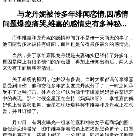
与龙丹妮被传多年绯闻恋情,因感情
问题爆瘦痛哭,维嘉的感情史有多神秘...
而李维嘉和龙丹妮的感情绯闻并不是传一天两天的事了，
他们两曾多次被传有绯闻，而且也是传得最多最久的感情史。
当然，关于李维嘉跟龙丹妮是夫妻确实已经传了好多年，
原因是网上有很多他们的亲密照，再加上传闻出街后，两人从
来没有正面解释澄清过。
关于暴瘦的原因，他并没有多说。当时大家都谣传李维嘉
是受到情伤，他和交往多年的女友龙丹妮分手了，一时之间承
受不了这种打击。外界会这样认为源于李维嘉妈妈曾在某综艺
中的表现。那个时候金星正在主持《妈妈咪呀》，李维嘉的妈
妈也上台表演歌舞。金星在现场爆料称李维嘉和龙丹妮正在恋
爱，并且订婚了。
月12日，有网友曝光一组李维嘉和神秘女子逛商场的图，
疑似新恋情曝光。图中维嘉穿着黑色上衣搭配黑色裤子，口罩
遮面包裹严实，还戴上帽子，十分低调，同行的短发女子则穿