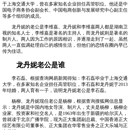
于上海交通大学，曾在多家知名企业担任高管职位。他还是中
国电子商务协会副会长、中国电商创新与发展研究中心副主任
等多个组织的成员。
龙丹妮的老公是李维嘉。龙丹妮和李维嘉两人都是湖南卫
视的知名人士，李维嘉是著名的主持人，而龙丹妮则是著名的
制片人。两人因为工作的原因相识，并逐渐走到了一起。虽然
两人一直低调处理自己的感情生活，但他们的恋情在圈内早已
传为佳话。
龙丹妮老公是谁
李石磊。根据查询网易新闻得知：李石磊毕业于上海交通
大学，在多家知名企业担任高管职位，李石磊和龙丹妮于2013
年结婚，两人育有一子，说明龙丹妮老公是李石磊。
杨柳。龙丹妮现任老公是杨柳，根据查询搜狐网信息显
示：龙丹妮是中国内地女导演、制片人，丈夫是杨柳，杨柳企
业家、投资家和社交名人，是1963年出生于新疆的哈尔滨人，
曾就读于北京广播学院，现为正大集团副总裁、中国香港正大
综艺有限公司董事长、正大集团在华零售业务之正大乐城与正