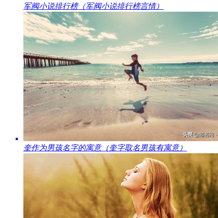
​军阀小说排行榜（军阀小说排行榜言情）
​奎作为男孩名字的寓意（奎字取名男孩有寓意）