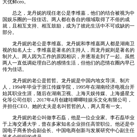
大优鲜ceo。
总之，龙丹妮的现任老公是李维嘉，他们的结合被视为中
国娱乐圈的一段佳话。两人都在各自的领域取得了不俗的成
就，且相互支持、相互鼓励，成为了彼此生活中不可或缺的一
部分。
龙丹妮的老公是李维嘉。龙丹妮和李维嘉两人都是湖南卫
视的知名人士，李维嘉是著名的主持人，而龙丹妮则是著名的
制片人。两人因为工作的原因相识，并逐渐走到了一起。虽然
两人一直低调处理自己的感情生活，但他们的恋情在圈内早已
传为佳话。
龙丹妮的老公是哲哲。龙丹妮是中国内地女导演、制片
人，1994年毕业于浙江传媒学院，1995年在湖南经济电视台开
始其职业生涯，随后在湖南卫视、上海天娱传媒、上海盛星文
化等公司任职，2017年4月创建哇唧唧哇娱乐文化有限公司，
并担任CEO。她的丈夫是名叫哲哲的人，两人育有一女。
龙丹妮的老公叫做李石磊，他是一位企业家。李石磊毕业
于上海交通大学，曾在多家知名企业担任高管职位。他还是中
国电子商务协会副会长、中国电商创新与发展研究中心副主任
等多个组织的成员。