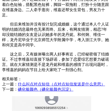
着白色短袖，搭配黑色短裤，脚踩一双拖鞋，打扮十分随意跟
在维嘉身边。二人牵手逛街，维嘉还帮女生背包，男友力十
足。
但后来维加并没有按计划完成婚姻，这个通过本人个人证
明的结婚消息最终也无果而终。后来，有网友猜测，相恋7年
却没能结婚的女友是认识她多年的龙丹妮。和何炯、维佳一
样，龙丹尼毕业于北京师范大学附属中学，考入浙江大学。她
和何炅是高中同学。
这之后，又有媒体曝出两人好事将近，已经秘密领了结婚
证。不过李维嘉却直接下场辟谣，参加了恋爱综艺想要力破谣
言。就在大家猜测是不是龙丹妮和维嘉的感情了出现问题时，
李维嘉的妈妈在节目上给大家吃了一剂强心剂。
相关标签：
上一篇：
​什么叫点对点短信（点对点短信发送是什么意思）
下一篇：
​碘化银颜色（碘化银颜色沉淀）