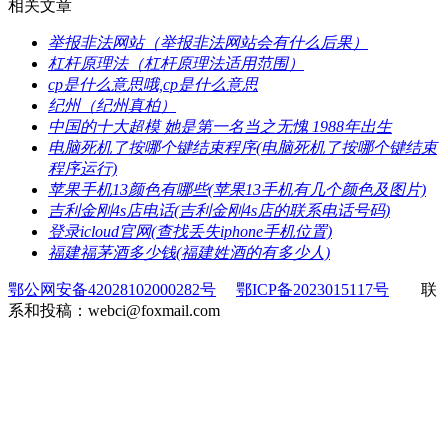
相关文章
​举报非法网站（举报非法网站会有什么后果）
​杠杆原理法（杠杆原理法适用范围）
​cp是什么意思哦,cp是什么意思
​纪州（纪州真柏）
​中国的十大超模 她是第一名当之无愧 1988年出生
​电脑死机了按哪个键结束程序(电脑死机了按哪个键结束
程序运行)
​苹果手机13颜色有哪些(苹果13手机有几个颜色及图片)
​吉利金刚4s店电话(吉利金刚4s店的联系电话号码)
​登录icloud官网(查找丢失iphone手机位置)
​福建福茅酒多少钱(福建姓酒的有多少人)
鄂公网安备42028102000282号
鄂ICP备2023015117号
联
系和投稿：webci@foxmail.com