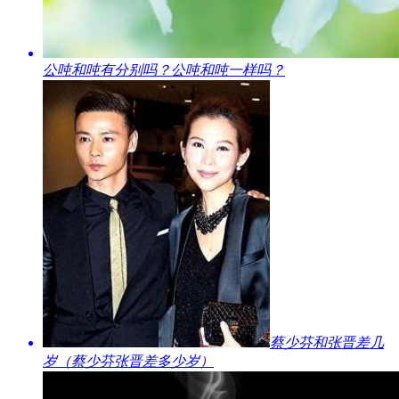
​公吨和吨有分别吗？公吨和吨一样吗？
​蔡少芬和张晋差几
岁（蔡少芬张晋差多少岁）