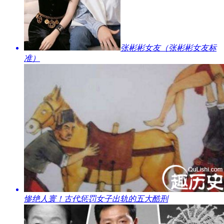
​张彬彬女友（张彬彬女友标
准）
​惨绝人寰！古代惩罚女子出轨的五大酷刑