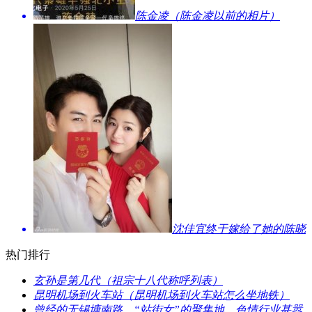
​陈金凌（陈金凌以前的相片）
​沈佳宜终于嫁给了她的陈晓
热门排行
​玄孙是第几代（祖宗十八代称呼列表）
​昆明机场到火车站（昆明机场到火车站怎么坐地铁）
​曾经的无锡塘南路，“站街女”的聚集地，色情行业甚嚣