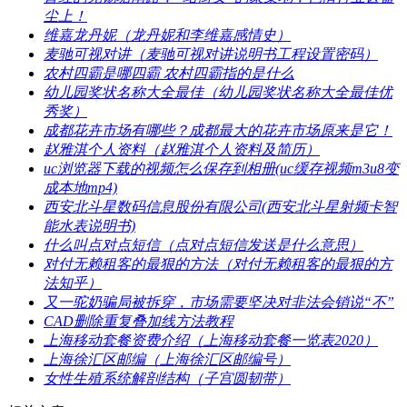
尘上！
​维嘉龙丹妮（龙丹妮和李维嘉感情史）
​麦驰可视对讲（麦驰可视对讲说明书工程设置密码）
​农村四霸是哪四霸 农村四霸指的是什么
​幼儿园奖状名称大全最佳（幼儿园奖状名称大全最佳优
秀奖）
​成都花卉市场有哪些？成都最大的花卉市场原来是它！
​赵雅淇个人资料（赵雅淇个人资料及简历）
​uc浏览器下载的视频怎么保存到相册(uc缓存视频m3u8变
成本地mp4)
​西安北斗星数码信息股份有限公司(西安北斗星射频卡智
能水表说明书)
​什么叫点对点短信（点对点短信发送是什么意思）
​对付无赖租客的最狠的方法（对付无赖租客的最狠的方
法知乎）
​又一驼奶骗局被拆穿，市场需要坚决对非法会销说“不”
​CAD删除重复叠加线方法教程
​上海移动套餐资费介绍（上海移动套餐一览表2020）
​上海徐汇区邮编（上海徐汇区邮编号）
​女性生殖系统解剖结构（子宫圆韧带）