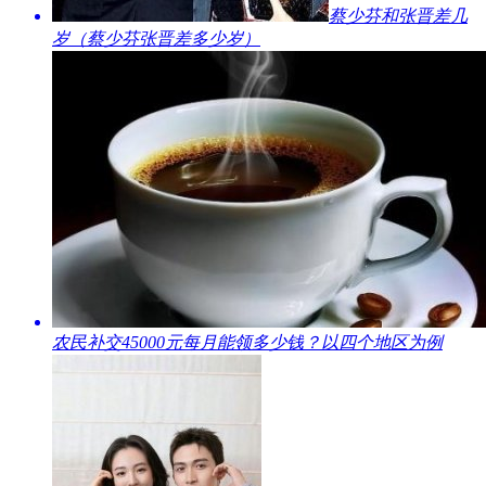
​蔡少芬和张晋差几
岁（蔡少芬张晋差多少岁）
​农民补交45000元每月能领多少钱？以四个地区为例