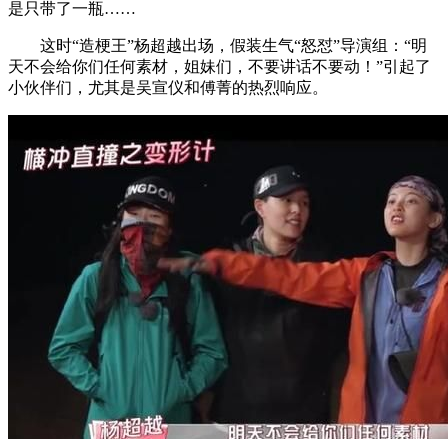
是只带了一瓶……
这时“造梗王”杨超越出场，假装生气“怒怼”导演组：“明
天不会给你们任何素材，姐妹们，不要讲话不要动！”引起了
小伙伴们，尤其是吴宣仪和傅菁的热烈响应。