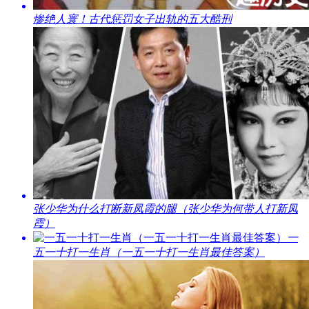
​惨绝人寰！古代惩罚女子出轨的五大酷刑
​张少华为什么打断新凤霞的腿（张少华为何带人打新凤
霞）
​一
五一十打一生肖（一五一十打一生肖最佳答案）