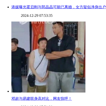
​港媒曝光霍启刚与郭晶晶可能已离婚，女方疑似净身出
2024-12-29 07:53:35
​邓超与易建联身高对比，网友惊呼！