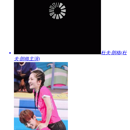
​杜夫·朗格(杜
夫·朗格主演)