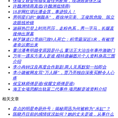
​张颂文获金熊猫奖最佳男配角，现场致谢张艺谋
​许魏洲情商真低(许魏洲低情商)
​18岁网红堪比潘金莲，事迹惊人！
​男明星们的“侧颜杀”，蔡徐坤完美、王俊凯危险、陈立
农眼线抢镜
​迪丽热巴登上时尚芭莎，走粉色系，秀一字马，长腿直
接伸出屏幕
​林芝隧道口雪崩已致9人死亡：积雪最深近3米，有被埋
者幸运爬出来
​董洁潘粤明婚变原因是什么 董洁王大治当年事件激吻门
​万年一遇东方美人是谁 模特唐赫图片个人资料身高三围
介绍
​李小冉钟汉良再度合作新剧 两人关系默契一拍即合
​李小璐被网友骂“万人睡”，贾乃亮独自深夜买醉令人心
疼
​侯宝林师傅是谁(侯耀文师傅是谁)
​海王女项思醒出轨富二代事件 项思醒是谁资料介绍
相关文章
​盘点的明星奇葩外号：揭秘周迅为何被称为“水缸”？
​陈晓丹目前的感情状况如何？她的丈夫是谁，从事什么