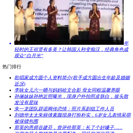
​年
轻时的王祖贤有多美？让韩国人秒变痴汉，经典角色成
观众“白月光”
热门排行
​歌唱家成方圆个人资料简介(歌手成方圆出生年龄及婚姻
近况)
​李咏女儿六一晒与妈妈哈文合影 母女同框温馨养眼
​孙俪妹妹孙艳近照曝光，现身户外拍照皮肤白，披头散
发没有星味
​朱一龙团队辟谣网传恋情：照片系剧组工作人员
​刘德华太太朱丽倩素颜现身打扮朴实，6岁女儿表情呆萌
被保镖包围
​那英的恩师谷建芬，曾评价那英：长了个好嗓子……