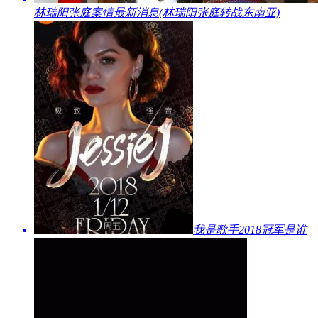
​林瑞阳张庭案情最新消息(林瑞阳张庭转战东南亚)
​我是歌手2018冠军是谁