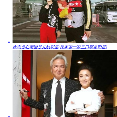
​徐志贤在泰国是几线明星(徐志贤一家三口都是明星)