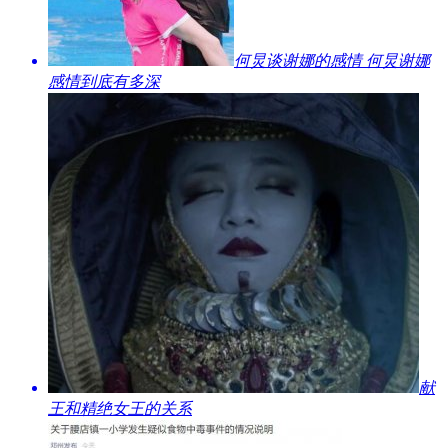
​何炅谈谢娜的感情 何炅谢娜
感情到底有多深
​献
王和精绝女王的关系