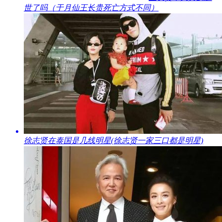
世了吗（于月仙王长贵死亡方式不同）
​徐志贤在泰国是几线明星(徐志贤一家三口都是明星)