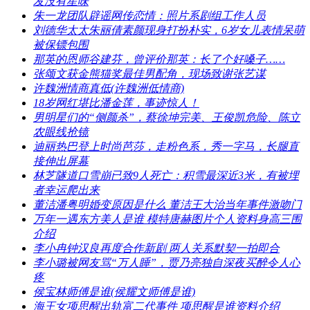
发没有星味
​朱一龙团队辟谣网传恋情：照片系剧组工作人员
​刘德华太太朱丽倩素颜现身打扮朴实，6岁女儿表情呆萌
被保镖包围
​那英的恩师谷建芬，曾评价那英：长了个好嗓子……
​张颂文获金熊猫奖最佳男配角，现场致谢张艺谋
​许魏洲情商真低(许魏洲低情商)
​18岁网红堪比潘金莲，事迹惊人！
​男明星们的“侧颜杀”，蔡徐坤完美、王俊凯危险、陈立
农眼线抢镜
​迪丽热巴登上时尚芭莎，走粉色系，秀一字马，长腿直
接伸出屏幕
​林芝隧道口雪崩已致9人死亡：积雪最深近3米，有被埋
者幸运爬出来
​董洁潘粤明婚变原因是什么 董洁王大治当年事件激吻门
​万年一遇东方美人是谁 模特唐赫图片个人资料身高三围
介绍
​李小冉钟汉良再度合作新剧 两人关系默契一拍即合
​李小璐被网友骂“万人睡”，贾乃亮独自深夜买醉令人心
疼
​侯宝林师傅是谁(侯耀文师傅是谁)
​海王女项思醒出轨富二代事件 项思醒是谁资料介绍