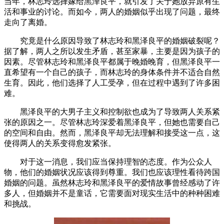
当年，林志玲选择嫁给黑泽良平，就引发了关于她放弃原有生
活和事业的讨论。而如今，两人的婚姻似乎出现了问题，最终
走向了离婚。
究竟是什么原因导致了林志玲和黑泽良平的婚姻破裂呢？
据了解，两人之所以发生矛盾，甚至家暴，主要是因为孩子的
因素。尽管林志玲和黑泽良平都属于晚婚晚育，但黑泽良平一
直希望有一个自己的孩子，而林志玲的身体条件并不适合自然
生育。因此，他们选择了人工受孕，但在过程中遇到了许多困
难。
黑泽良平的大男子主义和控制欲也成为了导致两人关系紧
张的原因之一。尽管林志玲深爱着黑泽良平，但她也需要自己
的空间和自由。然而，黑泽良平却无法理解和接受这一点，这
使得两人的关系变得愈发紧张。
对于这一消息，我们应当保持理智的态度。作为公众人
物，他们的婚姻状况应该得到尊重。我们也应该理性看待跨国
婚姻的问题。虽然林志玲和黑泽良平的爱情故事曾经感动了许
多人，但婚姻并不是童话，它需要面对现实生活中的种种困难
和挑战。