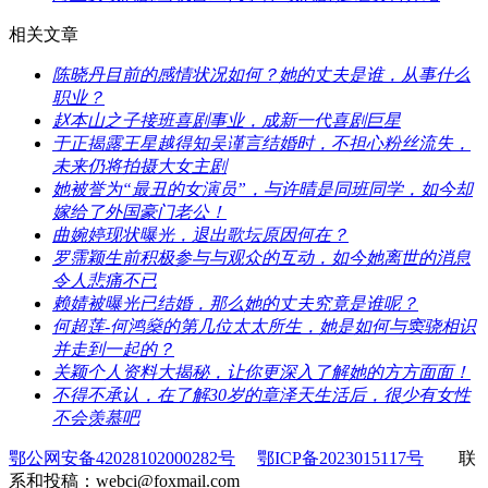
相关文章
​陈晓丹目前的感情状况如何？她的丈夫是谁，从事什么
职业？
​赵本山之子接班喜剧事业，成新一代喜剧巨星
​于正揭露王星越得知吴谨言结婚时，不担心粉丝流失，
未来仍将拍摄大女主剧
​她被誉为“最丑的女演员”，与许晴是同班同学，如今却
嫁给了外国豪门老公！
​曲婉婷现状曝光，退出歌坛原因何在？
​罗霈颖生前积极参与与观众的互动，如今她离世的消息
令人悲痛不已
​赖婧被曝光已结婚，那么她的丈夫究竟是谁呢？
​何超莲-何鸿燊的第几位太太所生，她是如何与窦骁相识
并走到一起的？
​关颖个人资料大揭秘，让你更深入了解她的方方面面！
​不得不承认，在了解30岁的章泽天生活后，很少有女性
不会羡慕吧
鄂公网安备42028102000282号
鄂ICP备2023015117号
联
系和投稿：webci@foxmail.com