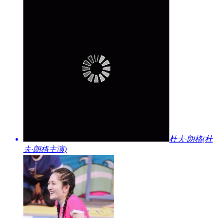
​杜夫·朗格(杜
夫·朗格主演)