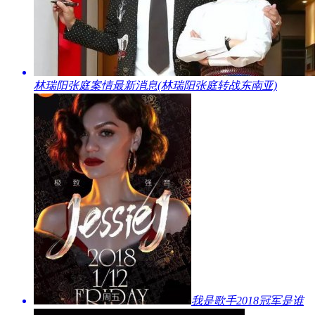
​林瑞阳张庭案情最新消息(林瑞阳张庭转战东南亚)
​我是歌手2018冠军是谁