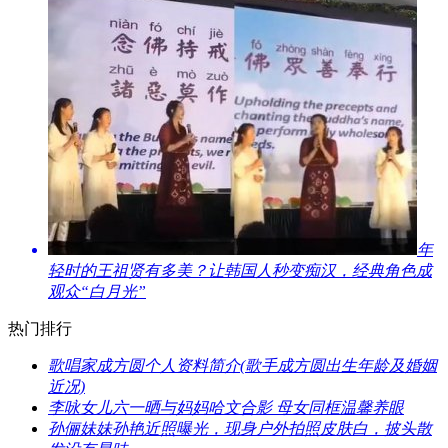
​年
轻时的王祖贤有多美？让韩国人秒变痴汉，经典角色成
观众“白月光”
热门排行
​歌唱家成方圆个人资料简介(歌手成方圆出生年龄及婚姻
近况)
​李咏女儿六一晒与妈妈哈文合影 母女同框温馨养眼
​孙俪妹妹孙艳近照曝光，现身户外拍照皮肤白，披头散