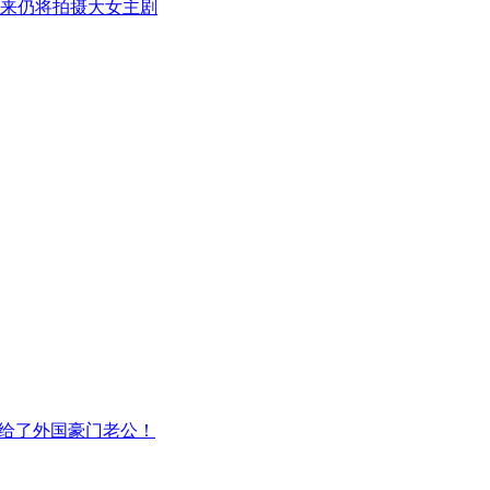
未来仍将拍摄大女主剧
嫁给了外国豪门老公！