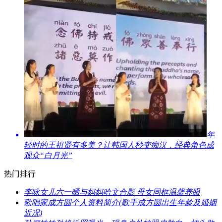
​年
轻时的王祖贤有多美？让韩国人秒变痴汉，经典角色成
观众“白月光”
热门排行
​李咏女儿六一晒与妈妈哈文合影 母女同框温馨养眼
​歌唱家成方圆个人资料简介(歌手成方圆出生年龄及婚姻
近况)