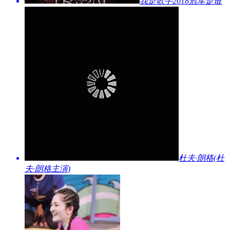
​我是歌手2018冠军是谁
​杜夫·朗格(杜
夫·朗格主演)