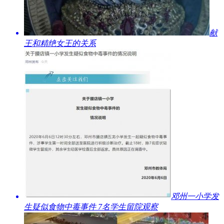
​献
王和精绝女王的关系
​邓州一小学发
生疑似食物中毒事件 7名学生留院观察