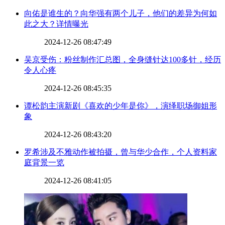
​向佑是谁生的？向华强有两个儿子，他们的差异为何如
此之大？详情曝光
2024-12-26 08:47:49
​吴京受伤：粉丝制作汇总图，全身缝针达100多针，经历
令人心疼
2024-12-26 08:45:35
​谭松韵主演新剧《喜欢的少年是你》，演绎职场御姐形
象
2024-12-26 08:43:20
​罗希涉及不雅动作被拍摄，曾与华少合作，个人资料家
庭背景一览
2024-12-26 08:41:05