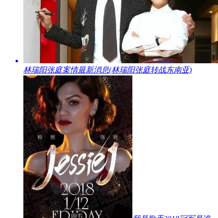
​林瑞阳张庭案情最新消息(林瑞阳张庭转战东南亚)