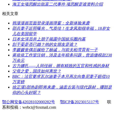
​海王女项思醒出轨富二代事件 项思醒是谁资料介绍
相关文章
​韩漫漫画页面登录漫画弹窗：全新体验来袭
​邵兵妻子近照曝光，气质佳！生龙凤胎很幸福，18岁女
儿在美国留学
​日本女演员井上朋子揭露中国娱乐圈内幕
​彭于晏是否已婚？他的女朋友是谁？
​李媛媛丧偶后嫁给了杨诚，与前夫柏雪育有一子
​蒋依依工作室注销，涉及去年税务问题，曾追缴税款238
万余元
​古力娜扎——人间佳丽，拥有精致的五官和性感的身材
​父母之爱，国庆如何离世？
​BBC：法官要求瓦尔迪妻子本月再次向鲁尼妻子赔偿10
万英镑
​徐正溪5部热剧即将来袭，涵盖古装与现代题材，哪部是
你的心头好呢？
鄂公网安备42028102000282号
鄂ICP备2023015117号
联
系和投稿：webci@foxmail.com