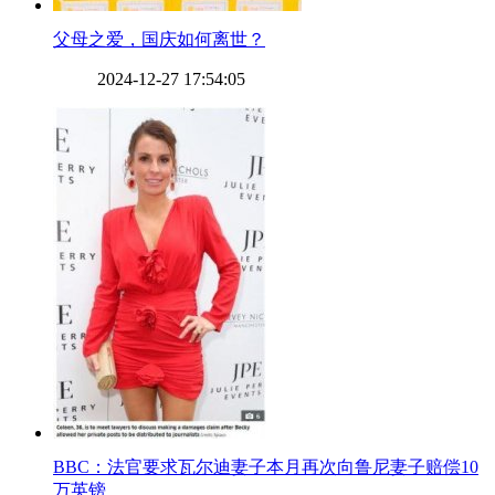
​父母之爱，国庆如何离世？
2024-12-27 17:54:05
​BBC：法官要求瓦尔迪妻子本月再次向鲁尼妻子赔偿10
万英镑