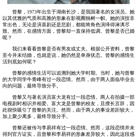
曾黎，1973年出生于湖南长沙，是我国著名的女演员。她
以其优雅的气质和高雅的形象在影视圈独树一帜。她的演技非
常出色，无论是演喜剧还是悲剧，都能将角色演绎得淋漓尽
致。然而，在感情方面，曾黎却一直保持低调。曾黎是否已婚
呢？
我们来看看曾黎是否有男友或丈夫。根据公开资料，曾黎
至今并未结婚，也就是说，她仍然是单身状态。曾黎的感情生
活到底如何呢？
曾黎的感情生活可以追溯到她大学时期。当时，她与曾黎
的大学同学牛青峰有过一段恋情。然而，由于两人面临毕业去
向的问题，最终导致分手。
曾黎又与著名演员富大龙有过一段恋情。两人在拍摄一部
电视剧时相识并相爱。富大龙是曾黎的校友，且擅长言辞，因
此很快吸引了曾黎的关注。然而，由于两人的事业差距较大，
加上聚少离多，最终导致分手。
曾黎还被传与李易祥有过一段恋情。然而，这段恋情并未
得到官方证实，且曾黎和李易祥的形象差异较大，因此这段感