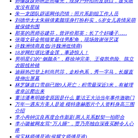
​孙俪妹妹孙艳近照曝光，现身户外拍照皮肤白，披头散
发没有星味
​朱一龙团队辟谣网传恋情：照片系剧组工作人员
​刘德华太太朱丽倩素颜现身打扮朴实，6岁女儿表情呆萌
被保镖包围
​那英的恩师谷建芬，曾评价那英：长了个好嗓子……
​张颂文获金熊猫奖最佳男配角，现场致谢张艺谋
​许魏洲情商真低(许魏洲低情商)
​18岁网红堪比潘金莲，事迹惊人！
​男明星们的“侧颜杀”，蔡徐坤完美、王俊凯危险、陈立
农眼线抢镜
​迪丽热巴登上时尚芭莎，走粉色系，秀一字马，长腿直
接伸出屏幕
​林芝隧道口雪崩已致9人死亡：积雪最深近3米，有被埋
者幸运爬出来
​董洁潘粤明婚变原因是什么 董洁王大治当年事件激吻门
​万年一遇东方美人是谁 模特唐赫图片个人资料身高三围
介绍
​李小冉钟汉良再度合作新剧 两人关系默契一拍即合
​李小璐被网友骂“万人睡”，贾乃亮独自深夜买醉令人心
疼
​侯宝林师傅是谁(侯耀文师傅是谁)