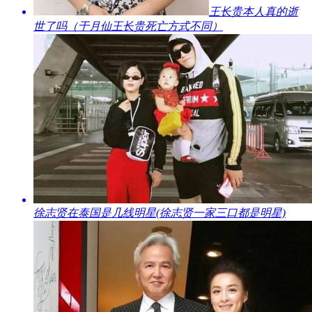
​王长贵本人真的逝
世了吗（于月仙王长贵死亡方式不同）
​徐志贤在泰国是几线明星(徐志贤一家三口都是明星)