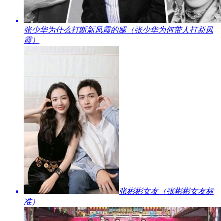
​张少华为什么打断新凤霞的腿（张少华为何带人打新凤
霞）
​张彬彬女友（张彬彬女友标
准）