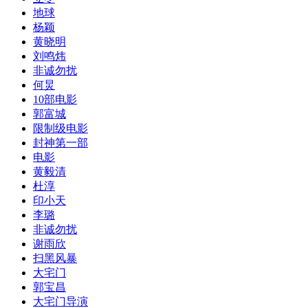
​地球
杨颖
​黄晓明
​刘鸣炜
非诚勿扰
​何炅
10部电影
​郭富城
限制级电影
封神第一部
​电影
​黄毅清
杜淳
​印小天
李璐
​非诚勿扰
​谢雨欣
​扫黑风暴
​大宅门
郭宝昌
​大宅门导演