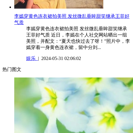
​李嫣穿黄色连衣裙拍美照 发丝微乱垂眸甜笑继承王菲好
气质
李嫣穿黄色连衣裙拍美照 发丝微乱垂眸甜笑继承
王菲好气质 近日，李嫣在个人社交网站晒出一组
美照，并配文：“夏天也快过去了呀！”照片中，李
嫣穿着一身黄色连衣裙，留中分刘...
娱乐
| 2024-05-31 02:06:02
热门图文