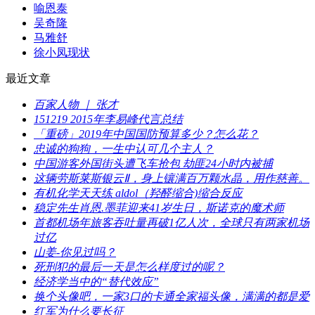
​喻恩泰
​吴奇隆
马雅舒
​徐小凤现状
最近文章
​百家人物 ｜ 张才
​151219 2015年李易峰代言总结
​「重磅」2019年中国国防预算多少？怎么花？
​忠诚的狗狗，一生中认可几个主人？
​中国游客外国街头遭飞车抢包 劫匪24小时内被捕
​这辆劳斯莱斯银云Ⅱ，身上镶满百万颗水晶，用作慈善。
​有机化学天天练 aldol（羟醛缩合)缩合反应
​稳定先生肖恩.墨菲迎来41岁生日，斯诺克的魔术师
​首都机场年旅客吞吐量再破1亿人次，全球只有两家机场
过亿
​山姜-你见过吗？
​死刑犯的最后一天是怎么样度过的呢？
​经济学当中的“替代效应”
​换个头像吧，一家3口的卡通全家福头像，满满的都是爱
​红军为什么要长征