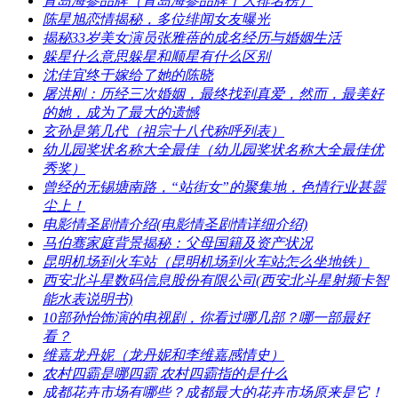
​青岛海参品牌（青岛海参品牌十大排名榜）
​陈星旭恋情揭秘，多位绯闻女友曝光
​揭秘33岁美女演员张雅蓓的成名经历与婚姻生活
​躲星什么意思躲星和顺星有什么区别
​沈佳宜终于嫁给了她的陈晓
​屠洪刚：历经三次婚姻，最终找到真爱，然而，最美好
的她，成为了最大的遗憾
​玄孙是第几代（祖宗十八代称呼列表）
​幼儿园奖状名称大全最佳（幼儿园奖状名称大全最佳优
秀奖）
​曾经的无锡塘南路，“站街女”的聚集地，色情行业甚嚣
尘上！
​电影情圣剧情介绍(电影情圣剧情详细介绍)
​马伯骞家庭背景揭秘：父母国籍及资产状况
​昆明机场到火车站（昆明机场到火车站怎么坐地铁）
​西安北斗星数码信息股份有限公司(西安北斗星射频卡智
能水表说明书)
​10部孙怡饰演的电视剧，你看过哪几部？哪一部最好
看？
​维嘉龙丹妮（龙丹妮和李维嘉感情史）
​农村四霸是哪四霸 农村四霸指的是什么
​成都花卉市场有哪些？成都最大的花卉市场原来是它！