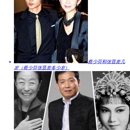
​蔡少芬和张晋差几
岁（蔡少芬张晋差多少岁）