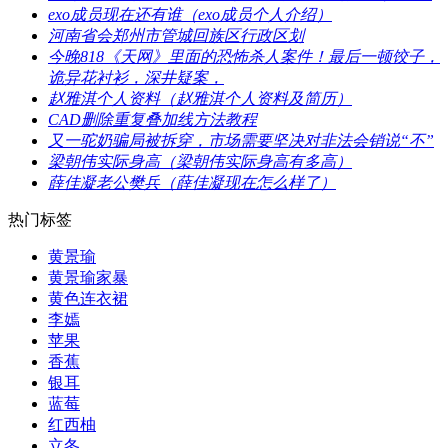
​exo成员现在还有谁（exo成员个人介绍）
​河南省会郑州市管城回族区行政区划
​今晚818《天网》里面的恐怖杀人案件！最后一顿饺子，
诡异花衬衫，深井疑案，
​赵雅淇个人资料（赵雅淇个人资料及简历）
​CAD删除重复叠加线方法教程
​又一驼奶骗局被拆穿，市场需要坚决对非法会销说“不”
​梁朝伟实际身高（梁朝伟实际身高有多高）
​薛佳凝老公樊兵（薛佳凝现在怎么样了）
热门标签
​黄景瑜
​黄景瑜家暴
黄色连衣裙
​李嫣
​苹果
​香蕉
​银耳
​蓝莓
​红西柚
​立冬