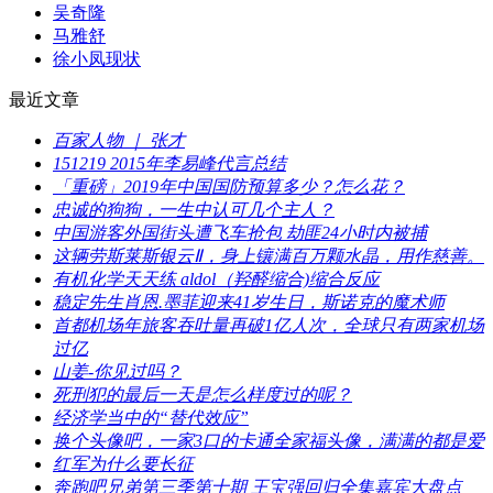
​吴奇隆
马雅舒
​徐小凤现状
最近文章
​百家人物 ｜ 张才
​151219 2015年李易峰代言总结
​「重磅」2019年中国国防预算多少？怎么花？
​忠诚的狗狗，一生中认可几个主人？
​中国游客外国街头遭飞车抢包 劫匪24小时内被捕
​这辆劳斯莱斯银云Ⅱ，身上镶满百万颗水晶，用作慈善。
​有机化学天天练 aldol（羟醛缩合)缩合反应
​稳定先生肖恩.墨菲迎来41岁生日，斯诺克的魔术师
​首都机场年旅客吞吐量再破1亿人次，全球只有两家机场
过亿
​山姜-你见过吗？
​死刑犯的最后一天是怎么样度过的呢？
​经济学当中的“替代效应”
​换个头像吧，一家3口的卡通全家福头像，满满的都是爱
​红军为什么要长征
​奔跑吧兄弟第三季第十期 王宝强回归全集嘉宾大盘点