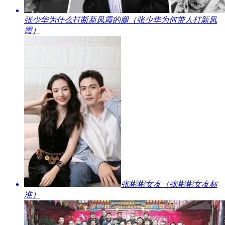
​张少华为什么打断新凤霞的腿（张少华为何带人打新凤
霞）
​张彬彬女友（张彬彬女友标
准）