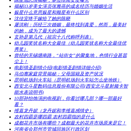
​陈星旭恋情揭秘，多位绯闻女友曝光
​揭秘33岁美女演员张雅蓓的成名经历与婚姻生活
​躲星什么意思躲星和顺星有什么区别
​沈佳宜终于嫁给了她的陈晓
​屠洪刚：历经三次婚姻，最终找到真爱，然而，最美好
的她，成为了最大的遗憾
​玄孙是第几代（祖宗十八代称呼列表）
​幼儿园奖状名称大全最佳（幼儿园奖状名称大全最佳优
秀奖）
​曾经的无锡塘南路，“站街女”的聚集地，色情行业甚嚣
尘上！
​电影情圣剧情介绍(电影情圣剧情详细介绍)
​马伯骞家庭背景揭秘：父母国籍及资产状况
​昆明机场到火车站（昆明机场到火车站怎么坐地铁）
​西安北斗星数码信息股份有限公司(西安北斗星射频卡智
能水表说明书)
​10部孙怡饰演的电视剧，你看过哪几部？哪一部最好
看？
​维嘉龙丹妮（龙丹妮和李维嘉感情史）
​农村四霸是哪四霸 农村四霸指的是什么
​成都花卉市场有哪些？成都最大的花卉市场原来是它！
​河南省会郑州市管城回族区行政区划