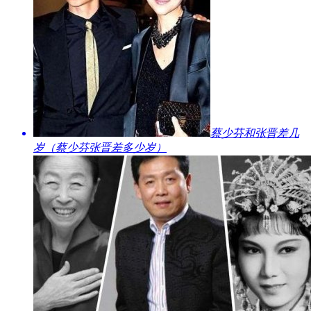
​蔡少芬和张晋差几
岁（蔡少芬张晋差多少岁）