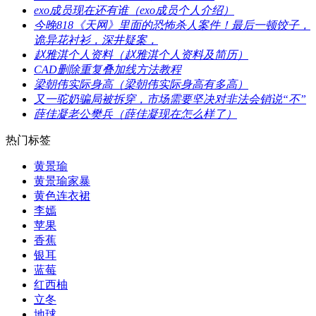
​exo成员现在还有谁（exo成员个人介绍）
​今晚818《天网》里面的恐怖杀人案件！最后一顿饺子，
诡异花衬衫，深井疑案，
​赵雅淇个人资料（赵雅淇个人资料及简历）
​CAD删除重复叠加线方法教程
​梁朝伟实际身高（梁朝伟实际身高有多高）
​又一驼奶骗局被拆穿，市场需要坚决对非法会销说“不”
​薛佳凝老公樊兵（薛佳凝现在怎么样了）
热门标签
​黄景瑜
​黄景瑜家暴
黄色连衣裙
​李嫣
​苹果
​香蕉
​银耳
​蓝莓
​红西柚
​立冬
​地球