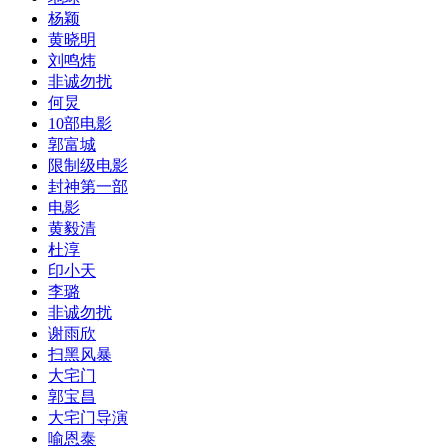
杨颖
​黄晓明
​刘鸣炜
非诚勿扰
​何炅
10部电影
​郭富城
限制级电影
封神第一部
​电影
​黄毅清
杜淳
​印小天
李璐
​非诚勿扰
​谢雨欣
​扫黑风暴
​大宅门
郭宝昌
​大宅门导演
​喻恩泰