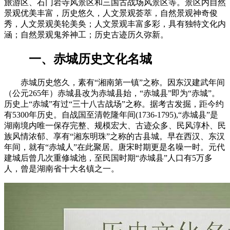
旅游区、石门岩寺风景区和三国古战场风景区等。景区内自然
景观优美丰富，历史悠久，人文景观荟萃，自然景观神奇俊
秀，人文景观美轮美奂；人文景观丰富多彩，具有独特文化内
涵；自然景观鬼斧神工；历史古迹历久弥新。
一、赤城历史文化名城
赤城历史悠久，素有“湘南第一镇”之称。因东汉建武年间
（公元265年）赤城县改为赤城县始，“赤城县”即为“赤城”。
历史上“赤城”有过“三十八古战场”之称。据考古发掘，距今约
有5300年历史。自战国至清乾隆年间(1736-1795),“赤城县”是
湖南境内唯一保存完整、规模宏大、古迹众多、民风淳朴、民
族风情浓郁、享有“湘东明珠”之称的古县城。早在西汉、东汉
年间，就有“赤城人”在此聚居。唐宋时期更是名噪一时。元代
建城后曾几次重修城池，至民国时期“赤城县”人口有5万多
人，曾是湖南省十大名镇之一。