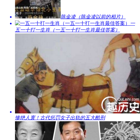
​陈金凌（陈金凌以前的相片）
​一
五一十打一生肖（一五一十打一生肖最佳答案）
​惨绝人寰！古代惩罚女子出轨的五大酷刑