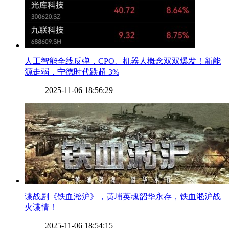
​人工智能全线反弹，CPO、机器人概念双双爆发！新能
源走弱，宁德时代跌超 3%
2025-11-06 18:56:29
​谍战剧《铁血淞沪》，黄埔英魂韶华永存，铁血淞沪战
火谍情！
2025-11-06 18:54:15