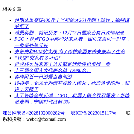
相关文章
​姚明体重突破400斤！当初他才264斤啊！球迷：姚明该
减肥了
​感恩英烈，铭记历史：12月13日国家公祭日深情纪念
​FGO：盘点FGO中那些外来从者，四位来自同一时空，
一位是外星异神
​史蒂夫和HIM的大战 为了保护家园史蒂夫放弃了生命
​“裸贷”究竟有多可怕?
​世界杯火热来袭！这几部足球动漫也值得一看
​十三届全国人大代表名单（2980名）
​赤峰附近一日游景点自驾游
​1949年，女战士刘惜芬被敌人绞死，死前遭受酷刑，却
说：天晴了
​人工智能全线反弹，CPO、机器人概念双双爆发！新能
源走弱，宁德时代跌超 3%
鄂公网安备42028102000282号
鄂ICP备2023015117号
联
系和投稿：webci@foxmail.com