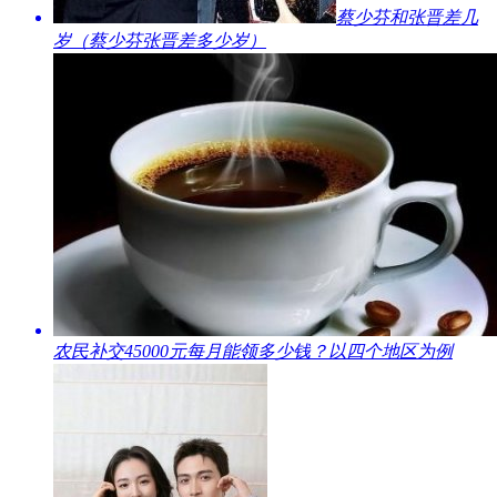
​蔡少芬和张晋差几
岁（蔡少芬张晋差多少岁）
​农民补交45000元每月能领多少钱？以四个地区为例