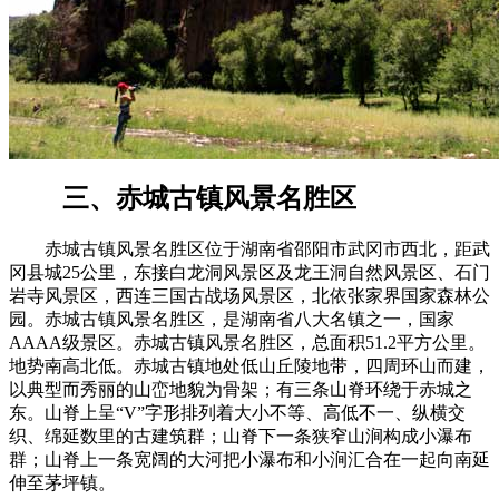
三、赤城古镇风景名胜区
赤城古镇风景名胜区位于湖南省邵阳市武冈市西北，距武
冈县城25公里，东接白龙洞风景区及龙王洞自然风景区、石门
岩寺风景区，西连三国古战场风景区，北依张家界国家森林公
园。赤城古镇风景名胜区，是湖南省八大名镇之一，国家
AAAA级景区。赤城古镇风景名胜区，总面积51.2平方公里。
地势南高北低。赤城古镇地处低山丘陵地带，四周环山而建，
以典型而秀丽的山峦地貌为骨架；有三条山脊环绕于赤城之
东。山脊上呈“V”字形排列着大小不等、高低不一、纵横交
织、绵延数里的古建筑群；山脊下一条狭窄山涧构成小瀑布
群；山脊上一条宽阔的大河把小瀑布和小涧汇合在一起向南延
伸至茅坪镇。