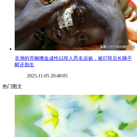
​非洲的苍蝇嗜血成性以咬人恶名远扬，被叮咬后长睡不
醒还胎生
2025-11-05 20:48:05
热门图文