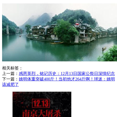
相关标签：
上一篇：
​感恩英烈，铭记历史：12月13日国家公祭日深情纪念
下一篇：
​姚明体重突破400斤！当初他才264斤啊！球迷：姚明
该减肥了