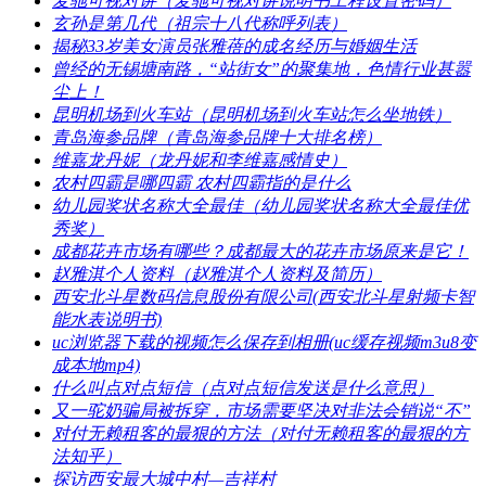
​麦驰可视对讲（麦驰可视对讲说明书工程设置密码）
​玄孙是第几代（祖宗十八代称呼列表）
​揭秘33岁美女演员张雅蓓的成名经历与婚姻生活
​曾经的无锡塘南路，“站街女”的聚集地，色情行业甚嚣
尘上！
​昆明机场到火车站（昆明机场到火车站怎么坐地铁）
​青岛海参品牌（青岛海参品牌十大排名榜）
​维嘉龙丹妮（龙丹妮和李维嘉感情史）
​农村四霸是哪四霸 农村四霸指的是什么
​幼儿园奖状名称大全最佳（幼儿园奖状名称大全最佳优
秀奖）
​成都花卉市场有哪些？成都最大的花卉市场原来是它！
​赵雅淇个人资料（赵雅淇个人资料及简历）
​西安北斗星数码信息股份有限公司(西安北斗星射频卡智
能水表说明书)
​uc浏览器下载的视频怎么保存到相册(uc缓存视频m3u8变
成本地mp4)
​什么叫点对点短信（点对点短信发送是什么意思）
​又一驼奶骗局被拆穿，市场需要坚决对非法会销说“不”
​对付无赖租客的最狠的方法（对付无赖租客的最狠的方
法知乎）
​探访西安最大城中村—吉祥村