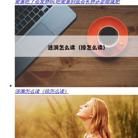
​蜜薯吃了会发胖吗 吃蜜薯到底会长胖还是能减肥
​涟漪怎么读（掠怎么读）