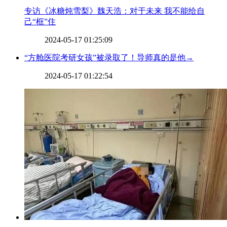
​专访《冰糖炖雪梨》魏天浩：对于未来 我不能给自
己“框”住
2024-05-17 01:25:09
​“方舱医院考研女孩”被录取了！导师真的是他→
2024-05-17 01:22:54