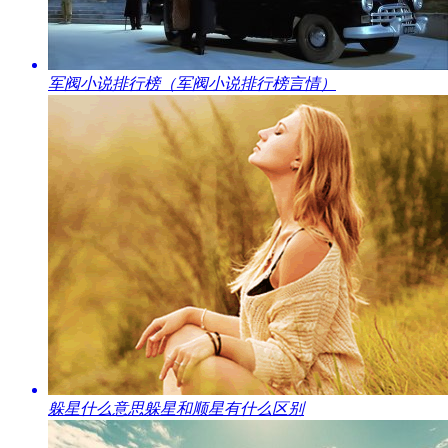
​军阀小说排行榜（军阀小说排行榜言情）
​躲星什么意思躲星和顺星有什么区别