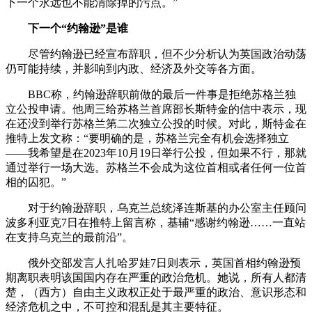
下一个永远也不能清除掉的污点。”
下一个“约翰逊”是谁
尽管约翰逊已经宣布辞职，但不少分析认为英国政治动荡
仍可能持续，并影响到内政、经济及外交等各方面。
BBC称，约翰逊辞职前做的最后一件事是拒绝苏格兰独
立公投申请。他周三给苏格兰首席部长斯特金的信中表示，现
在还没到举行苏格兰第二次独立公投的时候。对此，斯特金在
推特上发文称：“要明确的是，苏格兰完全有机会选择独立
——我希望是在2023年10月19日举行公投，但如果不行，那就
通过举行一场大选。苏格兰不会成为这位首相或者任何一位首
相的囚犯。”
对于约翰逊辞职，乌克兰总统泽连斯基的办公室主任顾问
波多利亚克7日在推特上留言称，基辅“感谢约翰逊……一直站
在支持乌克兰的最前沿”。
俄外交部发言人扎哈罗娃7日则表示，英国首相约翰逊预
期离职表明该国国内存在严重的政治危机。她说，所有人都清
楚，（西方）自由主义政权正处于最严重的政治、意识形态和
经济危机之中，不可控和混乱是其主要特征。