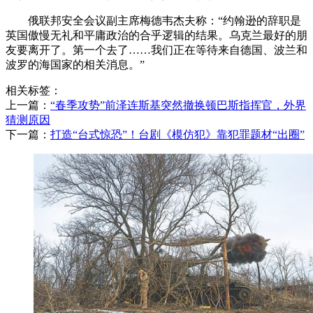
俄联邦安全会议副主席梅德韦杰夫称：“约翰逊的辞职是
英国傲慢无礼和平庸政治的合乎逻辑的结果。乌克兰最好的朋
友要离开了。第一个去了……我们正在等待来自德国、波兰和
波罗的海国家的相关消息。”
相关标签：
上一篇：
​“春季攻势”前泽连斯基突然撤换顿巴斯指挥官，外界
猜测原因
下一篇：
​打造“台式惊恐”！台剧《模仿犯》靠犯罪题材“出圈”