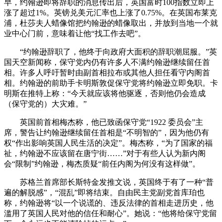
早，约翰逊即将辞职的消息传出后，英国富时100指数立即上
涨了超过1%。英镑兑美元汇率也上涨了0.75%。在英国布莱克
浦，杜莎夫人蜡像馆把约翰逊的蜡像取出，并放到当地一个就
业中心门前，意味着让他“找工作去吧”。
“约翰逊辞职了，他终于向政府大面积的辞职潮屈服。”英
国天空新闻称，保守党内仍有许多人不满约翰逊继续留任首
相。许多人呼吁暂时由副首相拉布或其他人担任看守内阁首
相。约翰逊的前助手卡明斯敦促保守党将约翰逊立即免职。卡
明斯在推特上称：“今天就应该将他驱逐，否则他仍会造成
（保守党的）大灾难。”
英国前首相梅杰称，他已致函保守党“1922 委员会”主
席，警告让约翰逊继续留任首相是“不明智的”，因为他仍有
权“作出影响英国人民生活的决定”。梅杰称，“为了国家的福
祉，约翰逊不应该留在唐宁街……”对于有些人认为新内阁
会“限制”约翰逊，梅杰质疑“前任内阁为何没有这样做”。
苏格兰首席部长斯特金发推文说，英国终于有了一种“普
遍的解脱感”，“混乱”即将结束。自由民主党副党首库珀也
称，约翰逊将“以一个说谎的、违反法律的首相走进历史，他
滥用了英国人民对他的信任和耐心”。她说：“他将给保守党留