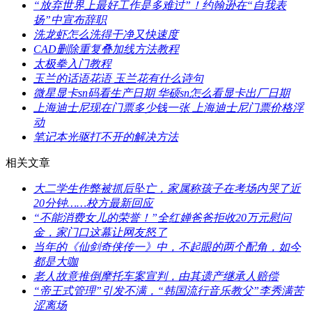
​“放弃世界上最好工作是多难过”！约翰逊在“自我表
扬”中宣布辞职
​洗龙虾怎么洗得干净又快速度
​CAD删除重复叠加线方法教程
太极拳入门教程
​玉兰的话语花语 玉兰花有什么诗句
​微星显卡sn码看生产日期 华硕sn怎么看显卡出厂日期
​上海迪士尼现在门票多少钱一张 上海迪士尼门票价格浮
动
笔记本光驱打不开的解决方法
相关文章
​大二学生作弊被抓后坠亡，家属称孩子在考场内哭了近
20分钟……校方最新回应
​“不能消费女儿的荣誉！”全红婵爸爸拒收20万元慰问
金，家门口这幕让网友怒了
​当年的《仙剑奇侠传一》中，不起眼的两个配角，如今
都是大咖
​老人故意推倒摩托车案宣判，由其遗产继承人赔偿
​“帝王式管理”引发不满，“韩国流行音乐教父”李秀满苦
涩离场