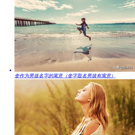
​奎作为男孩名字的寓意（奎字取名男孩有寓意）