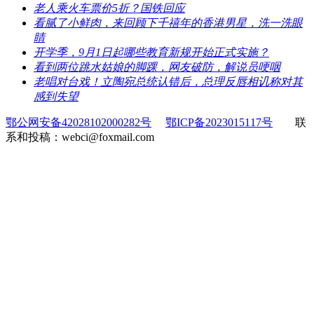
​老人乘火车票价5折？国铁回应
​看腻了小鲜肉，来回顾下千禧年的香港男星，洗一洗眼
睛
​开学季，9月1日起哪些教育新规开始正式实施？
​看到两位跳水姑娘的脚踝，网友破防，解说员哽咽
​老唱对台戏！立陶宛总统认错后，总理反唇相讥称对其
感到失望
鄂公网安备42028102000282号
鄂ICP备2023015117号
联
系和投稿：webci@foxmail.com