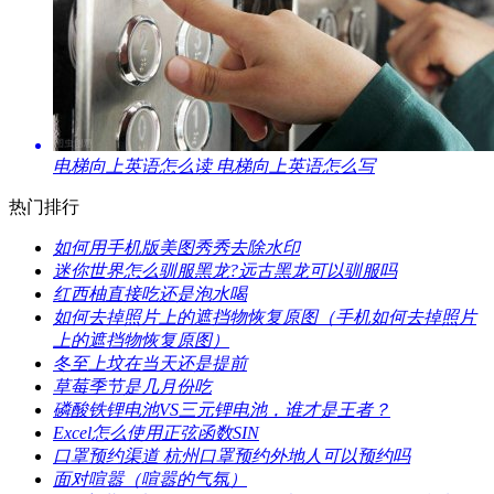
​电梯向上英语怎么读 电梯向上英语怎么写
热门排行
如何用手机版美图秀秀去除水印
迷你世界怎么驯服黑龙?远古黑龙可以驯服吗
​红西柚直接吃还是泡水喝
​如何去掉照片上的遮挡物恢复原图（手机如何去掉照片
上的遮挡物恢复原图）
​冬至上坟在当天还是提前
​草莓季节是几月份吃
​磷酸铁锂电池VS三元锂电池，谁才是王者？
​Excel怎么使用正弦函数SIN
​口罩预约渠道 杭州口罩预约外地人可以预约吗
​面对喧嚣（喧嚣的气氛）