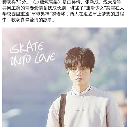
瓣获得7.2分。《冰糖炖雪梨》是由吴倩、张新成、魏天浩等
共同主演的青春爱情竞技成长剧，讲述了“速滑少女”棠雪在大
学校园里重逢“冰球男神”黎语冰，两人在追逐冰上梦想的过程
中，收获真挚爱情的故事。