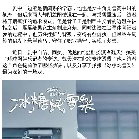
剧中，边澄是新闻系的学霸，他也是女主角棠雪高中时的
初恋，但后来两人却阴差阳错没在一起。与棠雪重逢后，边澄
将开启疯狂的追求模式。但是骨子里是利己主义者的边澄在被
拒之后，屡屡给男女主角制造麻烦。同时边澄在追寻体育记者
梦的过程中，也历经挫折与背叛，变得有些偏执、但最终在周
染的启发下悬崖勒马，守住了职业操守，实现了梦想。
近日，剧中自信、固执、优越的“边澄”扮演者魏天浩接受
了环球网娱乐记者的专访。魏天浩在此次专访透露了他为边澄
这个角色提前做了哪些功课，以及分享了拍摄《冰糖炖雪梨》
最为深刻的一场戏。