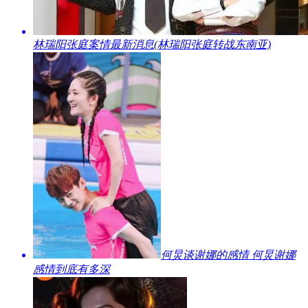
​林瑞阳张庭案情最新消息(林瑞阳张庭转战东南亚)
​何炅谈谢娜的感情 何炅谢娜
感情到底有多深