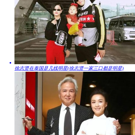
​徐志贤在泰国是几线明星(徐志贤一家三口都是明星)