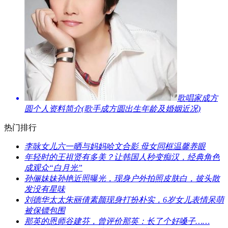
​歌唱家成方
圆个人资料简介(歌手成方圆出生年龄及婚姻近况)
热门排行
​李咏女儿六一晒与妈妈哈文合影 母女同框温馨养眼
​年轻时的王祖贤有多美？让韩国人秒变痴汉，经典角色
成观众“白月光”
​孙俪妹妹孙艳近照曝光，现身户外拍照皮肤白，披头散
发没有星味
​刘德华太太朱丽倩素颜现身打扮朴实，6岁女儿表情呆萌
被保镖包围
​那英的恩师谷建芬，曾评价那英：长了个好嗓子……