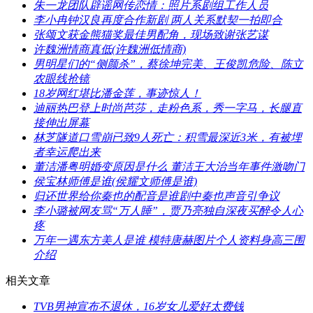
​朱一龙团队辟谣网传恋情：照片系剧组工作人员
​李小冉钟汉良再度合作新剧 两人关系默契一拍即合
​张颂文获金熊猫奖最佳男配角，现场致谢张艺谋
​许魏洲情商真低(许魏洲低情商)
​男明星们的“侧颜杀”，蔡徐坤完美、王俊凯危险、陈立
农眼线抢镜
​18岁网红堪比潘金莲，事迹惊人！
​迪丽热巴登上时尚芭莎，走粉色系，秀一字马，长腿直
接伸出屏幕
​林芝隧道口雪崩已致9人死亡：积雪最深近3米，有被埋
者幸运爬出来
​董洁潘粤明婚变原因是什么 董洁王大治当年事件激吻门
​侯宝林师傅是谁(侯耀文师傅是谁)
​归还世界给你秦也的配音是谁剧中秦也声音引争议
​李小璐被网友骂“万人睡”，贾乃亮独自深夜买醉令人心
疼
​万年一遇东方美人是谁 模特唐赫图片个人资料身高三围
介绍
相关文章
​TVB男神宣布不退休，16岁女儿爱好太费钱