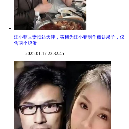
​汪小菲夫妻抵达天津，筱梅为汪小菲制作煎饼果子，仅
含两个鸡蛋
2025-01-17 23:32:45