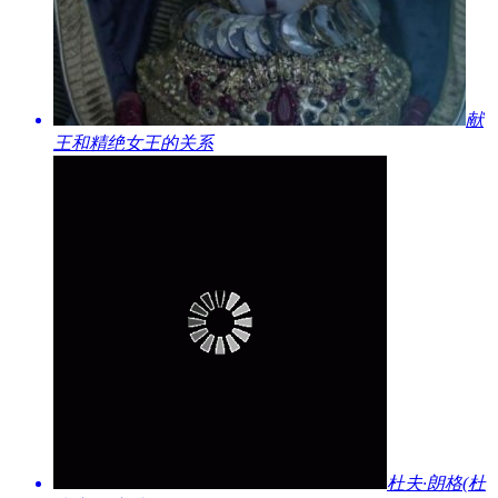
​献
王和精绝女王的关系
​杜夫·朗格(杜