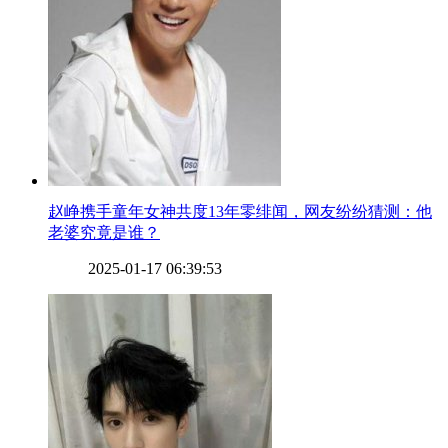
​赵峥携手童年女神共度13年零绯闻，网友纷纷猜测：他
老婆究竟是谁？
2025-01-17 06:39:53