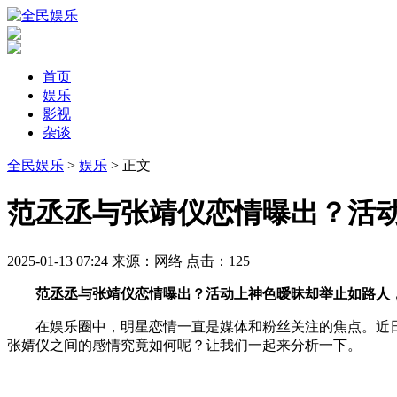
首页
娱乐
影视
杂谈
全民娱乐
>
娱乐
> 正文
​范丞丞与张靖仪恋情曝出？活
2025-01-13 07:24
来源：网络
点击：
125
范丞丞与张靖仪恋情曝出？活动上神色暧昧却举止如路人
在娱乐圈中，明星恋情一直是媒体和粉丝关注的焦点。近
张婧仪之间的感情究竟如何呢？让我们一起来分析一下。