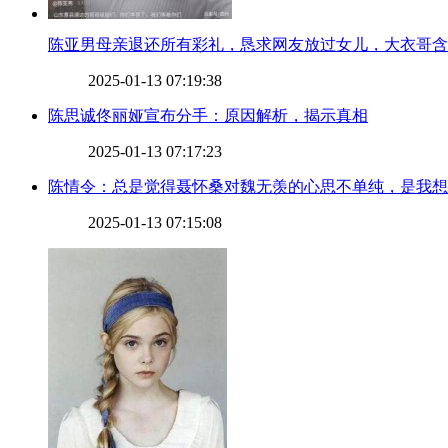
​陈亚男母亲退还所有彩礼，恳求网友放过女儿，大衣哥
2025-01-13 07:19:38
​陈思诚佟丽娅宣布分手：原因解析，揭示真相
2025-01-13 07:17:23
​陈情令：总是觉得聂怀桑对魏无羡的心思不单纯，是我
2025-01-13 07:15:08